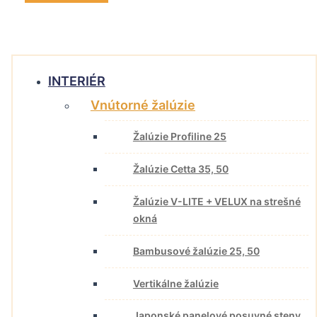
INTERIÉR
Vnútorné žalúzie
Žalúzie Profiline 25
Žalúzie Cetta 35, 50
Žalúzie V-LITE + VELUX na strešné
okná
Bambusové žalúzie 25, 50
Vertikálne žalúzie
Japonské panelové posuvné steny