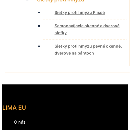
Sieťky proti hmyzu Plissé
Samonavíjacie okenné a dverové
sieťky
Sieťky proti hmyzu pevné okenné,
dverové na pántoch
LIMA EU
O nás