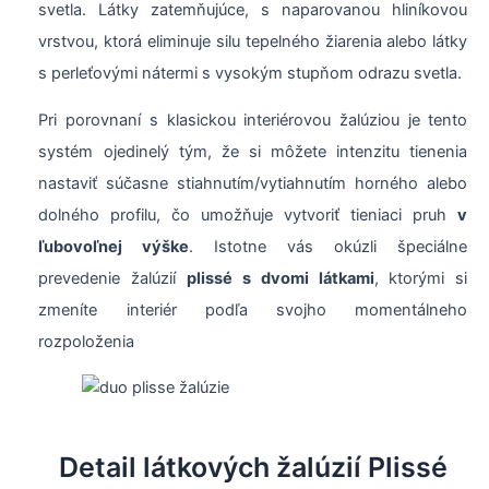
svetla. Látky zatemňujúce, s naparovanou hliníkovou
vrstvou, ktorá eliminuje silu tepelného žiarenia alebo látky
s perleťovými nátermi s vysokým stupňom odrazu svetla.
Pri porovnaní s klasickou interiérovou žalúziou je tento
systém ojedinelý tým, že si môžete intenzitu tienenia
nastaviť súčasne stiahnutím/vytiahnutím horného alebo
dolného profilu, čo umožňuje vytvoriť tieniaci pruh
v
ľubovoľnej výške
. Istotne vás okúzli špeciálne
prevedenie žalúzií
plissé s dvomi látkami
, ktorými si
zmeníte interiér podľa svojho momentálneho
rozpoloženia
Detail látkových žalúzií Plissé