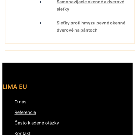
Samonavíjacie okenné a dverové
sieťky
Sieťky proti hmyzu pevné okenné,
dverové na pántoch
LIMA EU
O nás
Referencie
Často kladené otázky
Kontakt