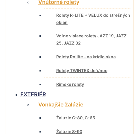
Vnútorné rolety
Rolety R-LITE + VELUX do strešných
okien
Voľne visiace rolety JAZZ 19, JAZZ
25, JAZZ 32
Rolety Rollite – na krídlo okna
Rolety TWINTEX deň/noc
Rímske rolety
EXTERIÉR
Vonkajšie žalúzie
Žalúzie C-80, C-65
Žalúzie S-90