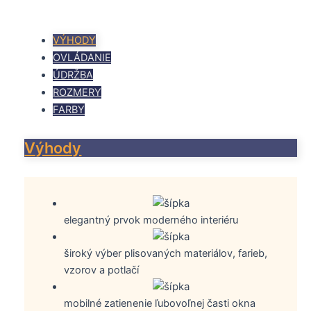
VÝHODY
OVLÁDANIE
ÚDRŽBA
ROZMERY
FARBY
Výhody
elegantný prvok moderného interiéru
široký výber plisovaných materiálov, farieb,
vzorov a potlačí
mobilné zatienenie ľubovoľnej časti okna