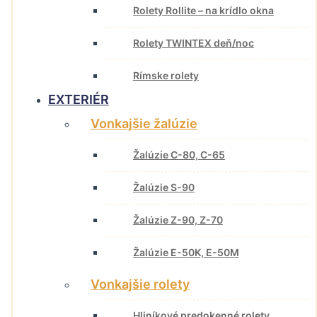
Rolety Rollite – na krídlo okna
Rolety TWINTEX deň/noc
Rímske rolety
EXTERIÉR
Vonkajšie žalúzie
Žalúzie C-80, C-65
Žalúzie S-90
Žalúzie Z-90, Z-70
Žalúzie E-50K, E-50M
Vonkajšie rolety
Hliníkové predokenné rolety