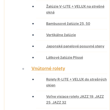
Žalúzie V-LITE + VELUX na strešné
okná
Bambusové žalúzie 25, 50
Vertikálne žalúzie
Japonské panelové posuvné steny
Látkové žalúzie Plissé
Vnútorné rolety
Rolety R-LITE + VELUX do strešných
okien
Voľne visiace rolety JAZZ 19, JAZZ
25, JAZZ 32