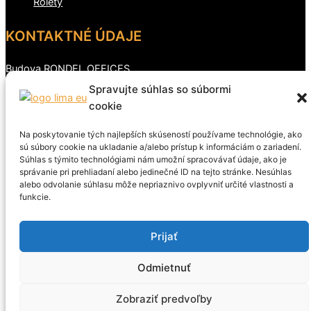
Rolety
KONTAKTNÉ ÚDAJE
Budova RONDEL OFFICES
Dolné Rudiny 3
Spravujte súhlas so súbormi
cookie
010 01 Žilina
0903 513 820
Na poskytovanie tých najlepších skúseností používame technológie, ako
sú súbory cookie na ukladanie a/alebo prístup k informáciám o zariadení.
www.lima.sk
Súhlas s týmito technológiami nám umožní spracovávať údaje, ako je
správanie pri prehliadaní alebo jedinečné ID na tejto stránke. Nesúhlas
alebo odvolanie súhlasu môže nepriaznivo ovplyvniť určité vlastnosti a
funkcie.
Prijať
Copyright © 2026 LIMA EU s.r.o. | Created by
Marketing Art
Odmietnuť
Zobraziť predvoľby