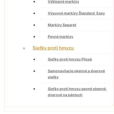
Výklopné markízy
Výsuvné markízy Štandard, Easy
Markízy Separet
Pevné markízy
Sieťky proti hmyzu
Sieťky proti hmyzu Plissé
Samonavíjacie okenné a dverové
sieťky
Sieťky proti hmyzu pevné okenné,
dverové na pántoch