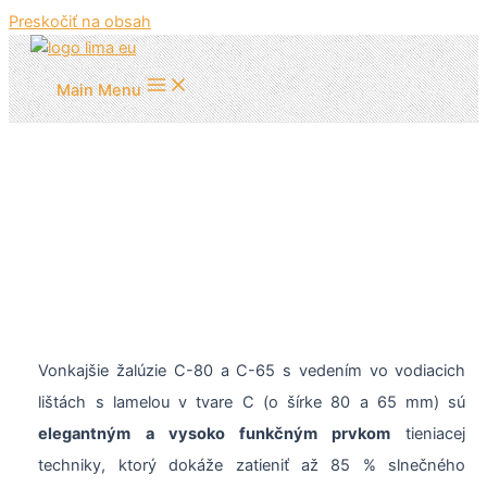
Preskočiť na obsah
Main Menu
Žalúzie C-80, C-65
Vonkajšie žalúzie C-80 a C-65 s vedením vo vodiacich
lištách s lamelou v tvare C (o šírke 80 a 65 mm) sú
elegantným a vysoko funkčným prvkom
tieniacej
techniky, ktorý dokáže zatieniť až 85 % slnečného